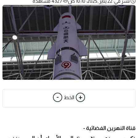
نشر في: 22 يناير ,2025: 10:10 ص
4327 مشاهدة
-
+
الخط
قناة النهرين الفضائية -